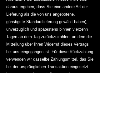
daraus ergeben, dass Sie eine andere Art der
Lieferung als die von uns angebotene,
günstigste Standardlieferung gewählt haben),
unverzüglich und spätestens binnen vierzehn
Tagen ab dem Tag zurückzuzahlen, an dem die
Mitteilung über Ihren Widerruf dieses Vertrags
bei uns eingegangen ist. Für diese Rückzahlung
verwenden wir dasselbe Zahlungsmittel, das Sie
bei der ursprünglichen Transaktion eingesetzt
haben, es sei denn, mit Ihnen wurde
ausdrücklich etwas anderes vereinbart; in
keinem Fall werden Ihnen wegen dieser
Rückzahlung Entgelte berechnet.
Wir können die Rückzahlung verweigern, bis wir
die Waren wieder zurückerhalten haben oder bis
Sie den Nachweis erbracht haben, dass Sie die
Waren zurückgesandt haben, je nachdem,